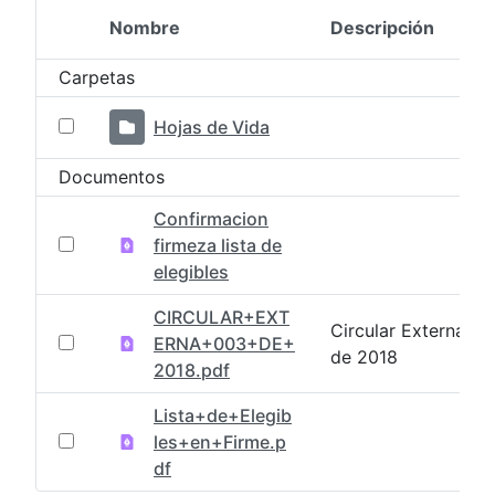
Nombre
Descripción
Selección del elemento
Carpetas
Hojas de Vida
Documentos
Confirmacion
firmeza lista de
elegibles
CIRCULAR+EXT
Circular Externa 0
ERNA+003+DE+
de 2018
2018.pdf
Lista+de+Elegib
les+en+Firme.p
df