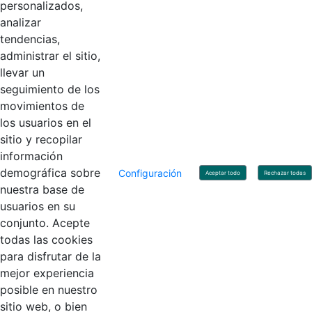
personalizados,
Código Postal: 111071
Horario de Atención: Lunes a Viernes 8:00 am - 4:00 pm.
analizar
tendencias,
administrar el sitio,
llevar un
Linkedin
X
YouTube
Facebook
seguimiento de los
movimientos de
los usuarios en el
Contacto
sitio y recopilar
Línea de servicio al ciudadano: +57(601) 492 64 00
información
Correo Institucional:
contactenos@contaduria.gov.co
Correo de notificaciones judiciales:
demográfica sobre
Configuración
Aceptar todo
Rechazar todas
notificacionjudicial@contaduria.gov.co
nuestra base de
Correo de Asuntos disciplinarios:
usuarios en su
asuntosdisciplinarios@contaduria.gov.co
Línea Anticorrupción: +57(601) 492 64 00 Ext. 4
conjunto. Acepte
Política de privacidad y protección de datos personales
todas las cookies
Política de derechos de autor
para disfrutar de la
Términos y condiciones de uso
© Copyright 2026 - Todos los derechos reservados
mejor experiencia
Gobierno de Colombia
posible en nuestro
sitio web, o bien