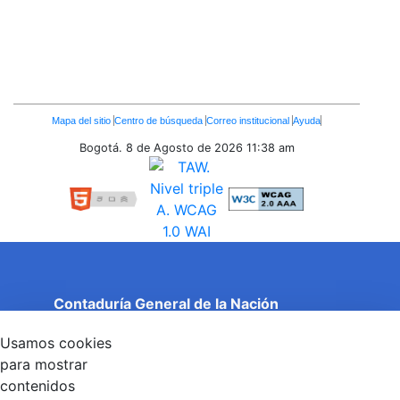
Enlaces
Mapa del sitio
Centro de búsqueda
Correo institucional
Ayuda
Inferiores
Bogotá. 8 de Agosto de 2026
11:38 am
Contaduría General de la Nación
Cuentas Claras, Estado Transparente.
Usamos cookies
Entidad adscrita al Ministerio de Hacienda y Crédito
Público
para mostrar
Dirección: Calle 26 No 69 - 76, Edificio Elemento
contenidos
Torre 1 (Aire) - Piso 15, Bogotá D.C., Colombia