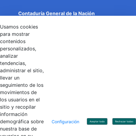
Contaduría General de la Nación
Cuentas Claras, Estado Transparente.
Usamos cookies
Entidad adscrita al Ministerio de Hacienda y Crédito
Público
para mostrar
Dirección: Calle 26 No 69 - 76, Edificio Elemento
contenidos
Torre 1 (Aire) - Piso 15, Bogotá D.C., Colombia
personalizados,
Código Postal: 111071
Horario de Atención: Lunes a Viernes 8:00 am - 4:00 pm.
analizar
tendencias,
administrar el sitio,
llevar un
Linkedin
X
YouTube
Facebook
seguimiento de los
movimientos de
los usuarios en el
Contacto
sitio y recopilar
Línea de servicio al ciudadano: +57(601) 492 64 00
información
Correo Institucional:
contactenos@contaduria.gov.co
Correo de notificaciones judiciales:
demográfica sobre
Configuración
Aceptar todo
Rechazar todas
notificacionjudicial@contaduria.gov.co
nuestra base de
Correo de Asuntos disciplinarios: