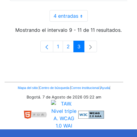
4 entradas
Por página
Mostrando el intervalo 9 - 11 de 11 resultados.
1
2
3
Página
Página
Página
Enlaces
Mapa del sitio
Centro de búsqueda
Correo institucional
Ayuda
Inferiores
Bogotá. 7 de Agosto de 2026
05:22 am