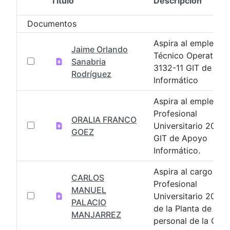
Título
Descripción
Selección del elemento
Documentos
Aspira al empleo d
Jaime Orlando
Técnico Operativo
Sanabria
3132-11 GIT de Ap
Rodríguez
Informático
Aspira al empleo d
Profesional
ORALIA FRANCO
Universitario 2044
GOEZ
GIT de Apoyo
Informático.
Aspira al cargo
CARLOS
Profesional
MANUEL
Universitario 2044
PALACIO
de la Planta de
MANJARREZ
personal de la CGN