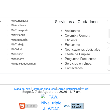
a
MinAgricultura
Servicios al Ciudadano
MinAmbiente
MinTransporte
Aspirantes
MinVivienda
Colombia Compra
MinEducación
Eficiente
Encuestas
MinTrabajo
Notificaciones Judiciales
MinSalud
Oferta de Empleo
Minciencia
Preguntas Frecuentes
Mindeporte
Servicios en Línea
Minigualdadyequidad
Contáctenos
Mapa del sitio
Centro de búsqueda
Correo institucional
Ayuda
Bogotá. 7 de Agosto de 2026
11:17 am