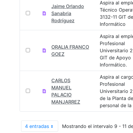
Aspira al empl
Jaime Orlando
Técnico Opera
Sanabria
3132-11 GIT d
Rodríguez
Informático
Aspira al empl
Profesional
ORALIA FRANCO
Universitario 
GOEZ
GIT de Apoyo
Informático.
Aspira al carg
CARLOS
Profesional
MANUEL
Universitario 
PALACIO
de la Planta d
MANJARREZ
personal de la
4 entradas
Mostrando el intervalo 9 - 11 de
Por página