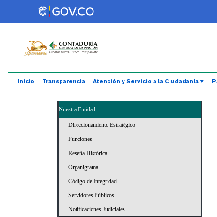
Saltar al contenido principal
Abrir menú de accesibilidad
Inicio
Transparencia
Atención y Servicio a la Ciudadanía
P
Nuestra Entidad
Direccionamiento Estratégico
Funciones
Reseña Histórica
Organigrama
Código de Integridad
Servidores Públicos
Notificaciones Judiciales