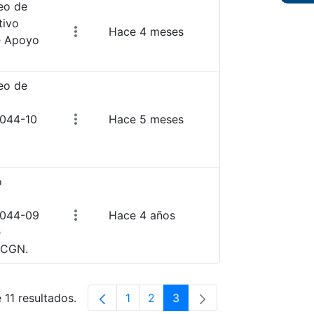
eo de
tivo
Hace 4 meses
e Apoyo
eo de
2044-10
Hace 5 meses
o
2044-09
Hace 4 años
e
 CGN.
 11 resultados.
1
2
3
Página
Página
Página