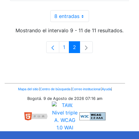
8 entradas
Por página
Mostrando el intervalo 9 - 11 de 11 resultados.
1
2
Página
Página
Enlaces
Mapa del sitio
Centro de búsqueda
Correo institucional
Ayuda
Inferiores
Bogotá. 9 de Agosto de 2026
07:16 am