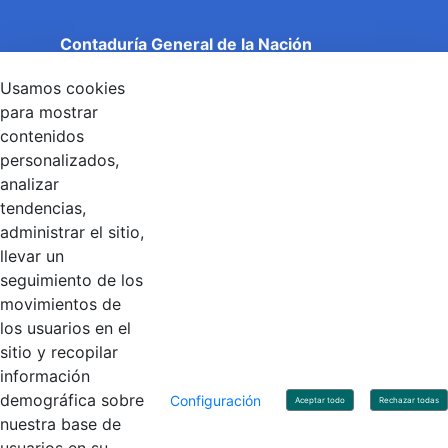
Contaduría General de la Nación
Cuentas Claras, Estado Transparente.
Usamos cookies
Entidad adscrita al Ministerio de Hacienda y Crédito
Público
para mostrar
Dirección: Calle 26 No 69 - 76, Edificio Elemento
contenidos
Torre 1 (Aire) - Piso 15, Bogotá D.C., Colombia
personalizados,
Código Postal: 111071
Horario de Atención: Lunes a Viernes 8:00 am - 4:00 pm.
analizar
tendencias,
administrar el sitio,
llevar un
Linkedin
X
YouTube
Facebook
seguimiento de los
movimientos de
los usuarios en el
Contacto
sitio y recopilar
Línea de servicio al ciudadano: +57(601) 492 64 00
información
Correo Institucional:
contactenos@contaduria.gov.co
Correo de notificaciones judiciales:
demográfica sobre
Configuración
Aceptar todo
Rechazar todas
notificacionjudicial@contaduria.gov.co
nuestra base de
Correo de Asuntos disciplinarios: