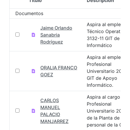
Título
Descripción
Selección del elemento
Documentos
Aspira al empleo d
Jaime Orlando
Técnico Operativo
Sanabria
3132-11 GIT de Ap
Rodríguez
Informático
Aspira al empleo d
Profesional
ORALIA FRANCO
Universitario 2044
GOEZ
GIT de Apoyo
Informático.
Aspira al cargo
CARLOS
Profesional
MANUEL
Universitario 2044
PALACIO
de la Planta de
MANJARREZ
personal de la CGN