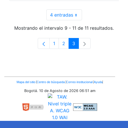
4 entradas
Por página
Mostrando el intervalo 9 - 11 de 11 resultados.
1
2
3
Página
Página
Página
Enlaces
Mapa del sitio
Centro de búsqueda
Correo institucional
Ayuda
Inferiores
Bogotá. 10 de Agosto de 2026
06:51 am