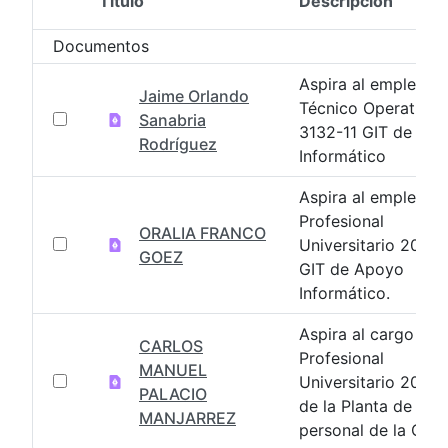
Título
Descripción
Selección del elemento
Documentos
Aspira al empleo d
Jaime Orlando
Técnico Operativo
Sanabria
3132-11 GIT de Ap
Rodríguez
Informático
Aspira al empleo d
Profesional
ORALIA FRANCO
Universitario 2044
GOEZ
GIT de Apoyo
Informático.
Aspira al cargo
CARLOS
Profesional
MANUEL
Universitario 2044
PALACIO
de la Planta de
MANJARREZ
personal de la CGN