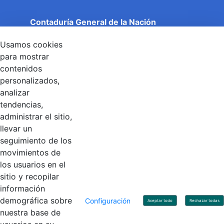
Contaduría General de la Nación
Cuentas Claras, Estado Transparente.
Usamos cookies
Entidad adscrita al Ministerio de Hacienda y Crédito
Público
para mostrar
Dirección: Calle 26 No 69 - 76, Edificio Elemento
contenidos
Torre 1 (Aire) - Piso 15, Bogotá D.C., Colombia
personalizados,
Código Postal: 111071
Horario de Atención: Lunes a Viernes 8:00 am - 4:00 pm.
analizar
tendencias,
administrar el sitio,
llevar un
Linkedin
X
YouTube
Facebook
seguimiento de los
movimientos de
los usuarios en el
Contacto
sitio y recopilar
Línea de servicio al ciudadano: +57(601) 492 64 00
información
Correo Institucional:
contactenos@contaduria.gov.co
Correo de notificaciones judiciales:
demográfica sobre
Configuración
Aceptar todo
Rechazar todas
notificacionjudicial@contaduria.gov.co
nuestra base de
Correo de Asuntos disciplinarios: