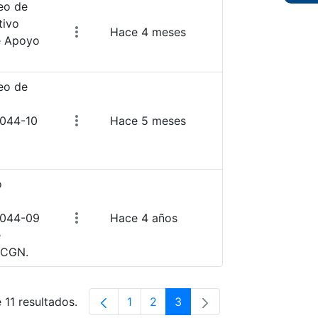
eo de
tivo
Hace 4 meses
e Apoyo
eo de
2044-10
Hace 5 meses
o
2044-09
Hace 4 años
e
 CGN.
 11 resultados.
1
2
3
Página
Página
Página