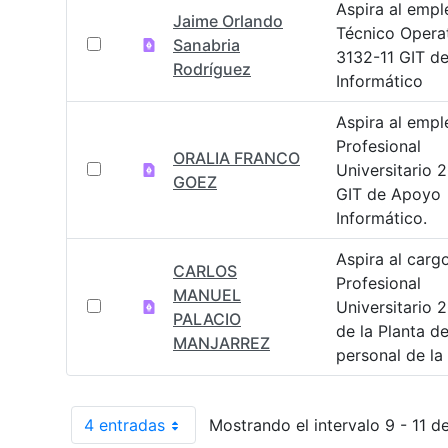
Aspira al empl
Jaime Orlando
Técnico Opera
Sanabria
3132-11 GIT d
Rodríguez
Informático
Aspira al empl
Profesional
ORALIA FRANCO
Universitario 
GOEZ
GIT de Apoyo
Informático.
Aspira al carg
CARLOS
Profesional
MANUEL
Universitario 
PALACIO
de la Planta d
MANJARREZ
personal de la
4 entradas
Mostrando el intervalo 9 - 11 de
Por página