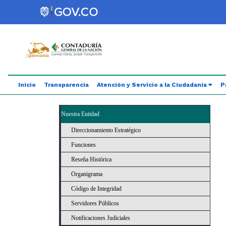
Saltar al contenido principal
Abrir menú de accesibilidad
Inicio
Transparencia
Atención y Servicio a la Ciudadanía
P
Nuestra Entidad
Direccionamiento Estratégico
Funciones
Reseña Histórica
Organigrama
Código de Integridad
Servidores Públicos
Notificaciones Judiciales