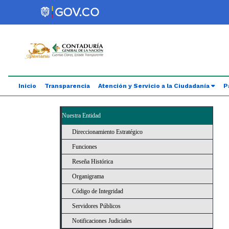
Saltar al contenido principal
Abrir menú de accesibilidad
Inicio
Transparencia
Atención y Servicio a la Ciudadanía
P
Nuestra Entidad
Direccionamiento Estratégico
Funciones
Reseña Histórica
Organigrama
Código de Integridad
Servidores Públicos
Notificaciones Judiciales