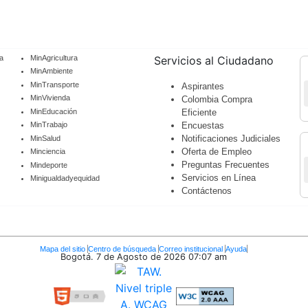
a
MinAgricultura
Servicios al Ciudadano
MinAmbiente
MinTransporte
Aspirantes
MinVivienda
Colombia Compra
MinEducación
Eficiente
Encuestas
MinTrabajo
Notificaciones Judiciales
MinSalud
Oferta de Empleo
Minciencia
Preguntas Frecuentes
Mindeporte
Servicios en Línea
Minigualdadyequidad
Contáctenos
Mapa del sitio
Centro de búsqueda
Correo institucional
Ayuda
Bogotá. 7 de Agosto de 2026
07:07 am