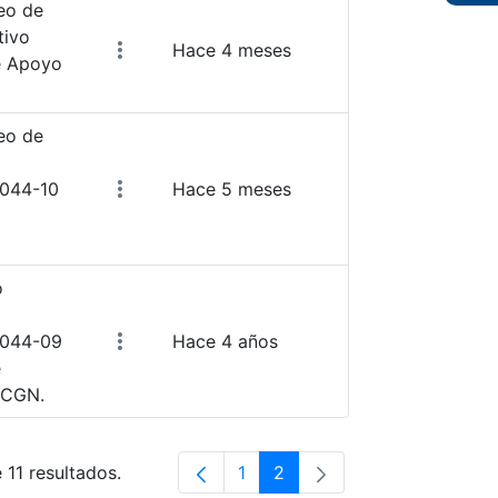
eo de
tivo
Hace 4 meses
e Apoyo
eo de
2044-10
Hace 5 meses
o
2044-09
Hace 4 años
e
 CGN.
 11 resultados.
1
2
Página
Página