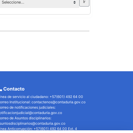
Contacto
ínea de servicio al ciudadano: +57(601) 492 64 00
orreo Institucional:
contactenos@contaduria.gov.co
orreo de notificaciones judiciales:
otificacionjudicial@contaduria.gov.co
orreo de Asuntos disciplinarios:
suntosdisciplinarios@contaduria.gov.co
ínea Anticorrupción: +57(601) 492 64 00 Ext. 4