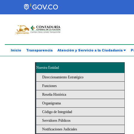
Saltar al contenido principal
Abrir menú de accesibilidad
Inicio
Transparencia
Atención y Servicio a la Ciudadanía
P
Nuestra Entidad
Direccionamiento Estratégico
Funciones
Reseña Histórica
Organigrama
Código de Integridad
Servidores Públicos
Notificaciones Judiciales