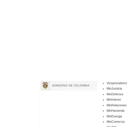
Enlaces
Vicepresidenci
de
MinJusticia
MinDefensa
Gobierno
MinInterior
MinRelaciones
MinHacienda
MinEnergia
MinComercio