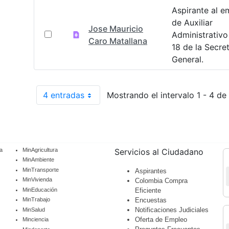
Aspirante al e
de Auxiliar
Jose Mauricio
Administrativ
Caro Matallana
18 de la Secret
General.
4 entradas
Mostrando el intervalo 1 - 4 de 
Por página
a
MinAgricultura
Servicios al Ciudadano
MinAmbiente
MinTransporte
Aspirantes
MinVivienda
Colombia Compra
MinEducación
Eficiente
Encuestas
MinTrabajo
Notificaciones Judiciales
MinSalud
Oferta de Empleo
Minciencia