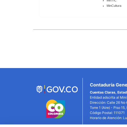
MinTIC
MinCultura
Enlaces
Inferiores
Contaduría Gener
Cuentas Claras, Estad
Entidad adscrita al Min
Dirección: Calle 26 No 
Torre 1 (Aire) - Piso 15
Código Postal: 111071
Horario de Atención: L