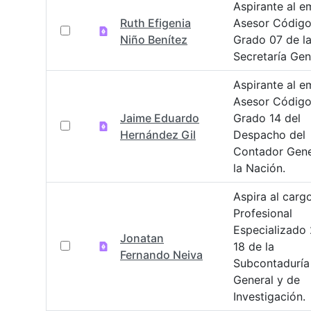
Aspirante al e
Ruth Efigenia
Asesor Código
Niño Benítez
Grado 07 de l
Secretaría Gen
Aspirante al e
Asesor Código
Jaime Eduardo
Grado 14 del
Hernández Gil
Despacho del
Contador Gene
la Nación.
Aspira al carg
Profesional
Especializado
Jonatan
18 de la
Fernando Neiva
Subcontaduría
General y de
Investigación.