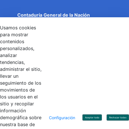
Contaduría General de la Nación
Cuentas Claras, Estado Transparente.
Usamos cookies
Entidad adscrita al Ministerio de Hacienda y Crédito
Público
para mostrar
Dirección: Calle 26 No 69 - 76, Edificio Elemento
contenidos
Torre 1 (Aire) - Piso 15, Bogotá D.C., Colombia
personalizados,
Código Postal: 111071
Horario de Atención: Lunes a Viernes 8:00 am - 4:00 pm.
analizar
tendencias,
administrar el sitio,
llevar un
Linkedin
X
YouTube
Facebook
seguimiento de los
movimientos de
los usuarios en el
Contacto
sitio y recopilar
Línea de servicio al ciudadano: +57(601) 492 64 00
información
Correo Institucional:
contactenos@contaduria.gov.co
Correo de notificaciones judiciales:
demográfica sobre
Configuración
Aceptar todo
Rechazar todas
notificacionjudicial@contaduria.gov.co
nuestra base de
Correo de Asuntos disciplinarios: