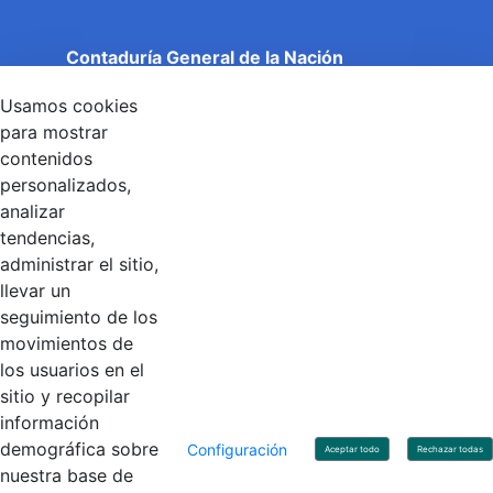
Contaduría General de la Nación
Cuentas Claras, Estado Transparente.
Usamos cookies
Entidad adscrita al Ministerio de Hacienda y Crédito
Público
para mostrar
Dirección: Calle 26 No 69 - 76, Edificio Elemento
contenidos
Torre 1 (Aire) - Piso 15, Bogotá D.C., Colombia
personalizados,
Código Postal: 111071
Horario de Atención: Lunes a Viernes 8:00 am - 4:00 pm.
analizar
tendencias,
administrar el sitio,
llevar un
Linkedin
X
YouTube
Facebook
seguimiento de los
movimientos de
los usuarios en el
Contacto
sitio y recopilar
Línea de servicio al ciudadano: +57(601) 492 64 00
información
Correo Institucional:
contactenos@contaduria.gov.co
Correo de notificaciones judiciales:
demográfica sobre
Configuración
Aceptar todo
Rechazar todas
notificacionjudicial@contaduria.gov.co
nuestra base de
Correo de Asuntos disciplinarios: