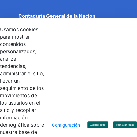
Contaduría General de la Nación
Cuentas Claras, Estado Transparente.
Usamos cookies
Entidad adscrita al Ministerio de Hacienda y Crédito
Público
para mostrar
Dirección: Calle 26 No 69 - 76, Edificio Elemento
contenidos
Torre 1 (Aire) - Piso 15, Bogotá D.C., Colombia
personalizados,
Código Postal: 111071
Horario de Atención: Lunes a Viernes 8:00 am - 4:00 pm.
analizar
tendencias,
administrar el sitio,
llevar un
Linkedin
X
YouTube
Facebook
seguimiento de los
movimientos de
los usuarios en el
Contacto
sitio y recopilar
Línea de servicio al ciudadano: +57(601) 492 64 00
información
Correo Institucional:
contactenos@contaduria.gov.co
Correo de notificaciones judiciales:
demográfica sobre
Configuración
Aceptar todo
Rechazar todas
notificacionjudicial@contaduria.gov.co
nuestra base de
Correo de Asuntos disciplinarios: