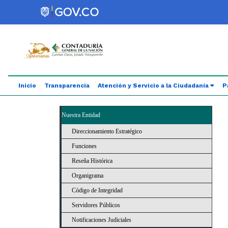
Saltar al contenido principal
Abrir menú de accesibilidad
Inicio
Transparencia
Atención y Servicio a la Ciudadanía
P
Nuestra Entidad
Direccionamiento Estratégico
Funciones
Reseña Histórica
Organigrama
Código de Integridad
Servidores Públicos
Notificaciones Judiciales