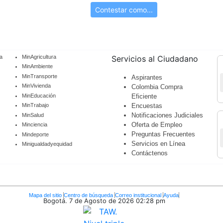
Contestar como...
a
MinAgricultura
Servicios al Ciudadano
MinAmbiente
MinTransporte
Aspirantes
MinVivienda
Colombia Compra
MinEducación
Eficiente
Encuestas
MinTrabajo
Notificaciones Judiciales
MinSalud
Oferta de Empleo
Minciencia
Preguntas Frecuentes
Mindeporte
Servicios en Línea
Minigualdadyequidad
Contáctenos
Mapa del sitio
Centro de búsqueda
Correo institucional
Ayuda
Bogotá. 7 de Agosto de 2026
02:28 pm