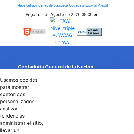
Enlaces
Mapa del sitio
Centro de búsqueda
Correo institucional
Ayuda
Inferiores
Bogotá. 6 de Agosto de 2026
09:30 pm
Contaduría General de la Nación
Cuentas Claras, Estado Transparente.
Usamos cookies
Entidad adscrita al Ministerio de Hacienda y Crédito
Público
para mostrar
Dirección: Calle 26 No 69 - 76, Edificio Elemento
contenidos
Torre 1 (Aire) - Piso 15, Bogotá D.C., Colombia
personalizados,
Código Postal: 111071
Horario de Atención: Lunes a Viernes 8:00 am - 4:00 pm.
analizar
tendencias,
administrar el sitio,
llevar un