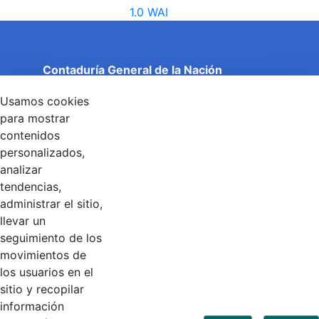
Contaduría General de la Nación
Cuentas Claras, Estado Transparente.
Usamos cookies
Entidad adscrita al Ministerio de Hacienda y Crédito
Público
para mostrar
Dirección: Calle 26 No 69 - 76, Edificio Elemento
contenidos
Torre 1 (Aire) - Piso 15, Bogotá D.C., Colombia
personalizados,
Código Postal: 111071
Horario de Atención: Lunes a Viernes 8:00 am - 4:00 pm.
analizar
tendencias,
administrar el sitio,
llevar un
Linkedin
X
YouTube
Facebook
seguimiento de los
movimientos de
los usuarios en el
Contacto
sitio y recopilar
Línea de servicio al ciudadano: +57(601) 492 64 00
información
Correo Institucional:
contactenos@contaduria.gov.co