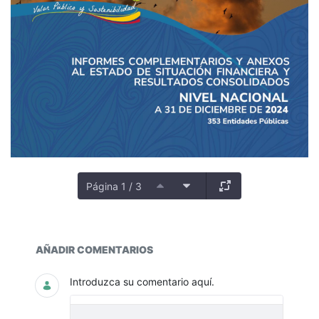
Página 1 / 3
Documentos y multimedia
AÑADIR COMENTARIOS
Introduzca su comentario aquí.