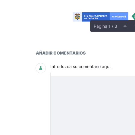
Página 1 / 3
Catálogo General de Cuentas
AÑADIR COMENTARIOS
Introduzca su comentario aquí.