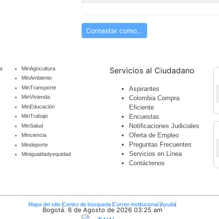
Contestar como...
a
MinAgricultura
Servicios al Ciudadano
MinAmbiente
MinTransporte
Aspirantes
MinVivienda
Colombia Compra
MinEducación
Eficiente
Encuestas
MinTrabajo
Notificaciones Judiciales
MinSalud
Oferta de Empleo
Minciencia
Preguntas Frecuentes
Mindeporte
Servicios en Línea
Minigualdadyequidad
Contáctenos
Mapa del sitio
Centro de búsqueda
Correo institucional
Ayuda
Bogotá. 6 de Agosto de 2026
03:25 am