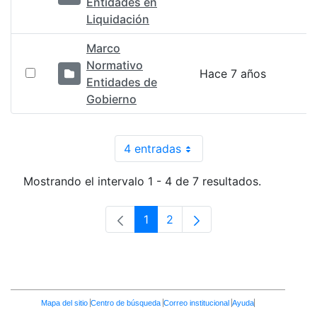
Entidades en
Liquidación
Marco
Normativo
Hace 7 años
Entidades de
Gobierno
4 entradas
Por página
Mostrando el intervalo 1 - 4 de 7 resultados.
1
2
Página
Página
Enlaces
Mapa del sitio
Centro de búsqueda
Correo institucional
Ayuda