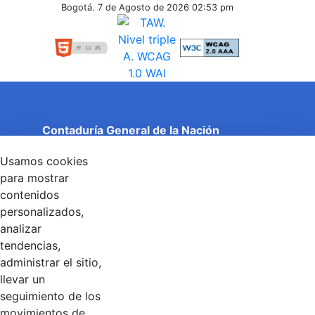
Inferiores
Bogotá. 7 de Agosto de 2026
02:53 pm
Contaduría General de la Nación
Cuentas Claras, Estado Transparente.
Usamos cookies
Entidad adscrita al Ministerio de Hacienda y Crédito
Público
para mostrar
Dirección: Calle 26 No 69 - 76, Edificio Elemento
contenidos
Torre 1 (Aire) - Piso 15, Bogotá D.C., Colombia
personalizados,
Código Postal: 111071
Horario de Atención: Lunes a Viernes 8:00 am - 4:00 pm.
analizar
tendencias,
administrar el sitio,
llevar un
Linkedin
X
YouTube
Facebook
seguimiento de los
movimientos de