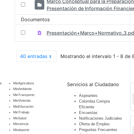
Marco Conceptual para la Preparación
Presentación de Información Financie
Documentos
Presentación+Marco+Normativo_3.pd
40 entradas
Mostrando el intervalo 1 - 8 de 
Por página
a
MinAgricultura
Servicios al Ciudadano
MinAmbiente
MinTransporte
Aspirantes
MinVivienda
Colombia Compra
MinEducación
Eficiente
Encuestas
MinTrabajo
Notificaciones Judiciales
MinSalud
Oferta de Empleo
Minciencia
Preguntas Frecuentes
Mindeporte