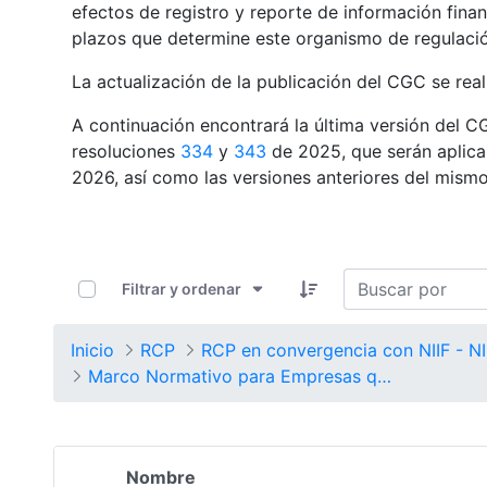
efectos de registro y reporte de información finan
plazos que determine este organismo de regulaci
La actualización de la publicación del CGC se real
A continuación encontrará la última versión del C
resoluciones
334
y
343
de 2025, que serán aplicab
2026, así como las versiones anteriores del mismo
0 de 8 Artículos seleccionados/as
Filtrar y ordenar
Inicio
RCP
RC
Marco Normativo para Empresas que no Cotizan en el Mercado de Valores, y que no Captan ni Administran Ahorro del Público
Nombre