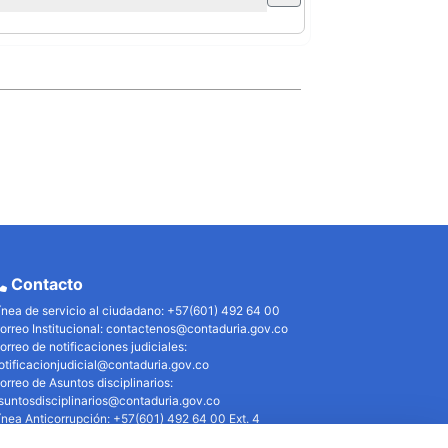
Contacto
ínea de servicio al ciudadano: +57(601) 492 64 00
orreo Institucional:
contactenos@contaduria.gov.co
orreo de notificaciones judiciales:
otificacionjudicial@contaduria.gov.co
orreo de Asuntos disciplinarios:
suntosdisciplinarios@contaduria.gov.co
ínea Anticorrupción: +57(601) 492 64 00 Ext. 4
olítica de privacidad y protección de datos personales