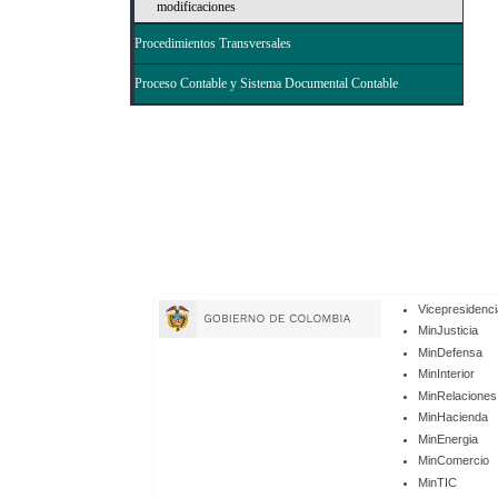
modificaciones
Procedimientos Transversales
Proceso Contable y Sistema Documental Contable
Enlaces
Vicepresidenci
de
MinJusticia
MinDefensa
Gobierno
MinInterior
MinRelaciones
MinHacienda
MinEnergia
MinComercio
MinTIC