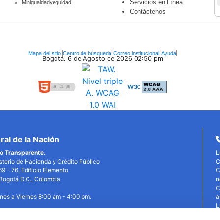
Servicios en Línea
Minigualdadyequidad
Contáctenos
Mapa del sitio
Centro de búsqueda
Correo institucional
Ayuda
Bogotá. 6 de Agosto de 2026
02:50 pm
al de la Nación
o Transparente.
L
isterio de Hacienda y Crédito Público
C
69 - 76, Edificio Elemento
C
, Bogotá D.C., Colombia
n
C
unes a Viernes 8:00 am - 4:00 pm.
a
L
P