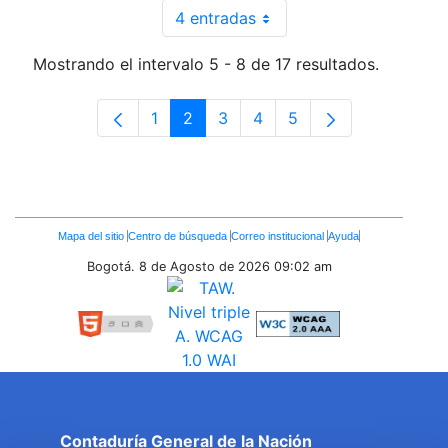
4 entradas
Por página
Mostrando el intervalo 5 - 8 de 17 resultados.
1
2
3
4
5
Página
Página
Página
Página
Página
Enlaces
Mapa del sitio
Centro de búsqueda
Correo institucional
Ayuda
Inferiores
Bogotá. 8 de Agosto de 2026
09:02 am
Contaduría General de la Nación