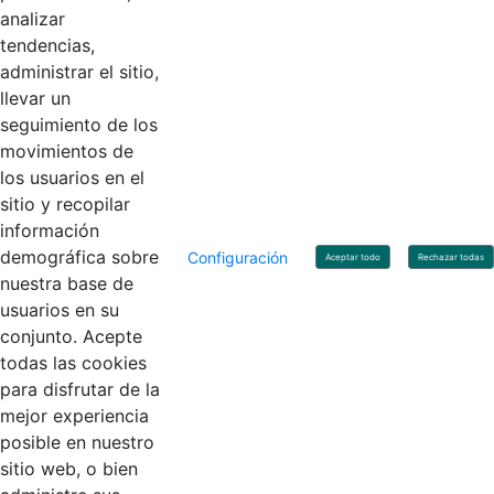
Horario de Atención: Lunes a Viernes 8:00 am - 4:00 pm.
analizar
tendencias,
administrar el sitio,
llevar un
Linkedin
X
YouTube
Facebook
seguimiento de los
movimientos de
los usuarios en el
Contacto
sitio y recopilar
Línea de servicio al ciudadano: +57(601) 492 64 00
información
Correo Institucional:
contactenos@contaduria.gov.co
Correo de notificaciones judiciales:
demográfica sobre
Configuración
Aceptar todo
Rechazar todas
notificacionjudicial@contaduria.gov.co
nuestra base de
Correo de Asuntos disciplinarios:
usuarios en su
asuntosdisciplinarios@contaduria.gov.co
Línea Anticorrupción: +57(601) 492 64 00 Ext. 4
conjunto. Acepte
Política de privacidad y protección de datos personales
todas las cookies
Política de derechos de autor
para disfrutar de la
Términos y condiciones de uso
© Copyright 2026 - Todos los derechos reservados
mejor experiencia
Gobierno de Colombia
posible en nuestro
sitio web, o bien