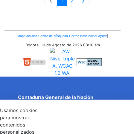
1
2
Página
Página
Enlaces
Mapa del sitio
Centro de búsqueda
Correo institucional
Ayuda
Inferiores
Bogotá. 10 de Agosto de 2026
03:10 am
Contaduría General de la Nación
Cuentas Claras, Estado Transparente.
Usamos cookies
Entidad adscrita al Ministerio de Hacienda y Crédito
Público
para mostrar
Dirección: Calle 26 No 69 - 76, Edificio Elemento
contenidos
Torre 1 (Aire) - Piso 15, Bogotá D.C., Colombia
personalizados,
Código Postal: 111071