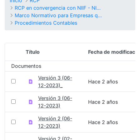
Inicio
RCP
RCP en convergencia con NIIF - NICSP
Marco Normativo para Empresas que no Cotizan en el Mercado de Valores, y que no Captan ni Administran Ahorro del Público
Procedimientos Contables
Título
Fecha de modificació
Selección del elemento
Documentos
Versión 3 (06-
Hace 2 años
12-2023)_
Versión 3 (06-
Hace 2 años
12-2023)
Versión 2 (06-
Hace 2 años
12-2023)
Versión 2 (02-