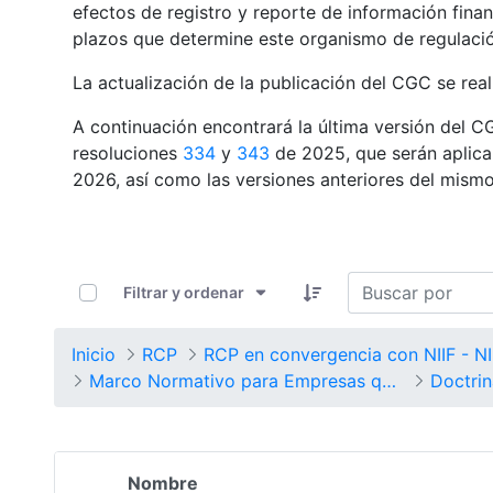
efectos de registro y reporte de información finan
plazos que determine este organismo de regulaci
La actualización de la publicación del CGC se real
A continuación encontrará la última versión del C
resoluciones
334
y
343
de 2025, que serán aplicab
2026, así como las versiones anteriores del mismo
0 de 12 Artículos seleccionados/as
Filtrar y ordenar
Inicio
RCP
RC
Marco Normativo para Empresas que no Cotizan en el Mercado de Valores, y que no Captan ni Administran Ahorro del Público
Doctrin
Nombre