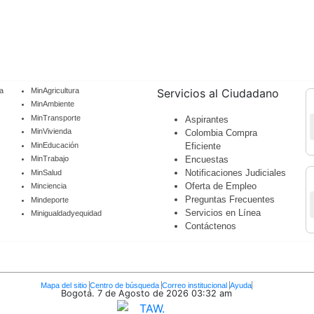
a
MinAgricultura
Servicios al Ciudadano
MinAmbiente
MinTransporte
Aspirantes
MinVivienda
Colombia Compra
MinEducación
Eficiente
Encuestas
MinTrabajo
Notificaciones Judiciales
MinSalud
Oferta de Empleo
Minciencia
Preguntas Frecuentes
Mindeporte
Servicios en Línea
Minigualdadyequidad
Contáctenos
Mapa del sitio
Centro de búsqueda
Correo institucional
Ayuda
Bogotá. 7 de Agosto de 2026
03:32 am