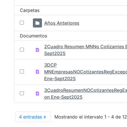
Selección del elemento
Carpetas
Años Anteriores
Documentos
2Cuadro Resumen MNNo Cotizantes 
Sept2025
3DCP
MNEmpresasNOCotizantesRegExcepc
Ene-Sept2025
3CuadroResumenNOCotizantesRegEx
on Ene-Sept2025
4 entradas
Mostrando el intervalo 1 - 4 de 12
Por página