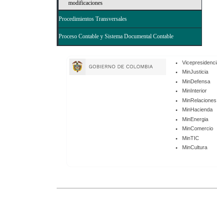
modificaciones
Procedimientos Transversales
Proceso Contable y Sistema Documental Contable
Enlaces
Vicepresidenci
de
MinJusticia
MinDefensa
Gobierno
MinInterior
MinRelaciones
MinHacienda
MinEnergia
MinComercio
MinTIC
MinCultura
Enlaces
Inferiores