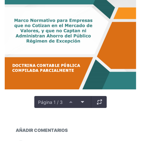
Página 1 / 3
Catálogo General de Cuentas
AÑADIR COMENTARIOS