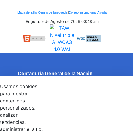
Enlaces
Mapa del sitio
Centro de búsqueda
Correo institucional
Ayuda
Inferiores
Bogotá. 9 de Agosto de 2026
00:48 am
Contaduría General de la Nación
Cuentas Claras, Estado Transparente.
Usamos cookies
Entidad adscrita al Ministerio de Hacienda y Crédito
Público
para mostrar
Dirección: Calle 26 No 69 - 76, Edificio Elemento
contenidos
Torre 1 (Aire) - Piso 15, Bogotá D.C., Colombia
personalizados,
Código Postal: 111071
Horario de Atención: Lunes a Viernes 8:00 am - 4:00 pm.
analizar
tendencias,
administrar el sitio,