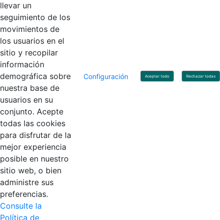
llevar un
Linkedin
X
YouTube
Facebook
seguimiento de los
movimientos de
los usuarios en el
Contacto
sitio y recopilar
Línea de servicio al ciudadano: +57(601) 492 64 00
información
Correo Institucional:
contactenos@contaduria.gov.co
Correo de notificaciones judiciales:
demográfica sobre
Configuración
Aceptar todo
Rechazar todas
notificacionjudicial@contaduria.gov.co
nuestra base de
Correo de Asuntos disciplinarios:
usuarios en su
asuntosdisciplinarios@contaduria.gov.co
Línea Anticorrupción: +57(601) 492 64 00 Ext. 4
conjunto. Acepte
Política de privacidad y protección de datos personales
todas las cookies
Política de derechos de autor
para disfrutar de la
Términos y condiciones de uso
© Copyright 2026 - Todos los derechos reservados
mejor experiencia
Gobierno de Colombia
posible en nuestro
sitio web, o bien
administre sus
preferencias.
Consulte la
Política de