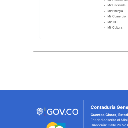
MinHacienda
MinEnergia
MinComercio
MinTIC
MinCultura
Enlaces
Inferiores
Contaduría Gener
Cuentas Claras, Estad
Entidad adscrita al Min
Dirección: Calle 26 No 