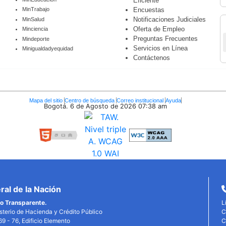
Eficiente
Encuestas
MinTrabajo
Notificaciones Judiciales
MinSalud
Oferta de Empleo
Minciencia
Preguntas Frecuentes
Mindeporte
Servicios en Línea
Minigualdadyequidad
Contáctenos
Mapa del sitio
Centro de búsqueda
Correo institucional
Ayuda
Bogotá. 6 de Agosto de 2026
07:38 am
al de la Nación
o Transparente.
L
isterio de Hacienda y Crédito Público
C
69 - 76, Edificio Elemento
C