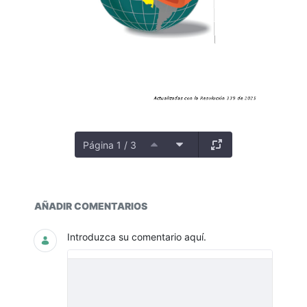
Página 1 / 3
Catálogo General de Cuentas
AÑADIR COMENTARIOS
Introduzca su comentario aquí.