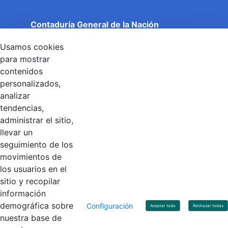
Contaduría General de la Nación
Cuentas Claras, Estado Transparente.
Usamos cookies
Entidad adscrita al Ministerio de Hacienda y Crédito
Público
para mostrar
Dirección: Calle 26 No 69 - 76, Edificio Elemento
contenidos
Torre 1 (Aire) - Piso 15, Bogotá D.C., Colombia
personalizados,
Código Postal: 111071
Horario de Atención: Lunes a Viernes 8:00 am - 4:00 pm.
analizar
tendencias,
administrar el sitio,
llevar un
Linkedin
X
YouTube
Facebook
seguimiento de los
movimientos de
los usuarios en el
Contacto
sitio y recopilar
Línea de servicio al ciudadano: +57(601) 492 64 00
información
Correo Institucional:
contactenos@contaduria.gov.co
Correo de notificaciones judiciales:
demográfica sobre
Configuración
Aceptar todo
Rechazar todas
notificacionjudicial@contaduria.gov.co
nuestra base de
Correo de Asuntos disciplinarios: