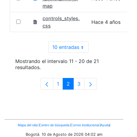
map
controls_styles.
Hace 4 años
css
10 entradas
Por página
Mostrando el intervalo 11 - 20 de 21
resultados.
1
2
3
Página
Página
Página
Enlaces
Mapa del sitio
Centro de búsqueda
Correo institucional
Ayuda
Inferiores
Bogotá. 10 de Agosto de 2026
04:02 am