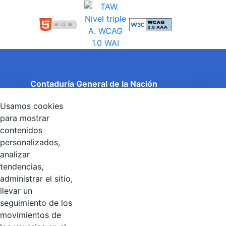
Contaduría General de la Nación
Cuentas Claras, Estado Transparente.
Usamos cookies
Entidad adscrita al Ministerio de Hacienda y Crédito
Público
para mostrar
Dirección: Calle 26 No 69 - 76, Edificio Elemento
contenidos
Torre 1 (Aire) - Piso 15, Bogotá D.C., Colombia
personalizados,
Código Postal: 111071
Horario de Atención: Lunes a Viernes 8:00 am - 4:00 pm.
analizar
tendencias,
administrar el sitio,
llevar un
Linkedin
X
YouTube
Facebook
seguimiento de los
movimientos de