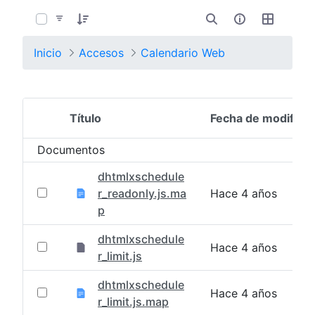
0 de 21 Artículos seleccionados/as
Inicio
Accesos
Calendario Web
Título
Fecha de modifica
Selección del elemento
Documentos
dhtmlxschedule
r_readonly.js.ma
Hace 4 años
p
dhtmlxschedule
Hace 4 años
r_limit.js
dhtmlxschedule
Hace 4 años
r_limit.js.map