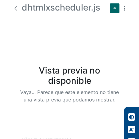
dhtmlxscheduler.js
Vista previa no
disponible
Vaya… Parece que este elemento no tiene
una vista previa que podamos mostrar.
Contaduría para Niños