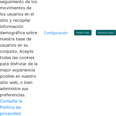
seguimiento de los
movimientos de
los usuarios en el
Contacto
sitio y recopilar
Línea de servicio al ciudadano: +57(601) 492 64 00
información
Correo Institucional:
contactenos@contaduria.gov.co
Correo de notificaciones judiciales:
demográfica sobre
Configuración
Aceptar todo
Rechazar todas
notificacionjudicial@contaduria.gov.co
nuestra base de
Correo de Asuntos disciplinarios:
usuarios en su
asuntosdisciplinarios@contaduria.gov.co
Línea Anticorrupción: +57(601) 492 64 00 Ext. 4
conjunto. Acepte
Política de privacidad y protección de datos personales
todas las cookies
Política de derechos de autor
para disfrutar de la
Términos y condiciones de uso
© Copyright 2026 - Todos los derechos reservados
mejor experiencia
Gobierno de Colombia
posible en nuestro
sitio web, o bien
administre sus
preferencias.
Consulte la
Política de
privacidad