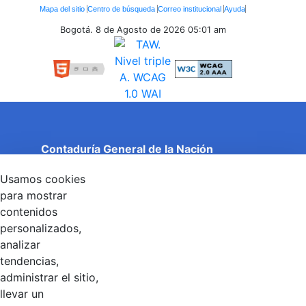
Enlaces
Mapa del sitio
Centro de búsqueda
Correo institucional
Ayuda
Inferiores
Bogotá. 8 de Agosto de 2026
05:01 am
Contaduría General de la Nación
Cuentas Claras, Estado Transparente.
Usamos cookies
Entidad adscrita al Ministerio de Hacienda y Crédito
Público
para mostrar
Dirección: Calle 26 No 69 - 76, Edificio Elemento
contenidos
Torre 1 (Aire) - Piso 15, Bogotá D.C., Colombia
personalizados,
Código Postal: 111071
Horario de Atención: Lunes a Viernes 8:00 am - 4:00 pm.
analizar
tendencias,
administrar el sitio,
llevar un
Linkedin
X
YouTube
Facebook