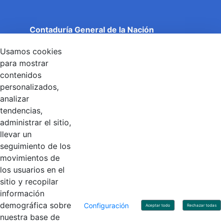
Contaduría General de la Nación
Cuentas Claras, Estado Transparente.
Usamos cookies
Entidad adscrita al Ministerio de Hacienda y Crédito
Público
para mostrar
Dirección: Calle 26 No 69 - 76, Edificio Elemento
contenidos
Torre 1 (Aire) - Piso 15, Bogotá D.C., Colombia
personalizados,
Código Postal: 111071
Horario de Atención: Lunes a Viernes 8:00 am - 4:00 pm.
analizar
tendencias,
administrar el sitio,
llevar un
Linkedin
X
YouTube
Facebook
seguimiento de los
movimientos de
los usuarios en el
Contacto
sitio y recopilar
Línea de servicio al ciudadano: +57(601) 492 64 00
información
Correo Institucional:
contactenos@contaduria.gov.co
Correo de notificaciones judiciales:
demográfica sobre
Configuración
Aceptar todo
Rechazar todas
notificacionjudicial@contaduria.gov.co
nuestra base de
Correo de Asuntos disciplinarios: