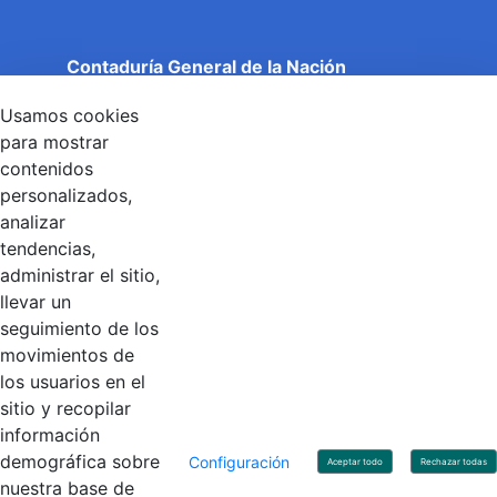
Contaduría General de la Nación
Cuentas Claras, Estado Transparente.
Usamos cookies
Entidad adscrita al Ministerio de Hacienda y Crédito
Público
para mostrar
Dirección: Calle 26 No 69 - 76, Edificio Elemento
contenidos
Torre 1 (Aire) - Piso 15, Bogotá D.C., Colombia
personalizados,
Código Postal: 111071
Horario de Atención: Lunes a Viernes 8:00 am - 4:00 pm.
analizar
tendencias,
administrar el sitio,
llevar un
Linkedin
X
YouTube
Facebook
seguimiento de los
movimientos de
los usuarios en el
Contacto
sitio y recopilar
Línea de servicio al ciudadano: +57(601) 492 64 00
información
Correo Institucional:
contactenos@contaduria.gov.co
Correo de notificaciones judiciales:
demográfica sobre
Configuración
Aceptar todo
Rechazar todas
notificacionjudicial@contaduria.gov.co
nuestra base de
Correo de Asuntos disciplinarios: