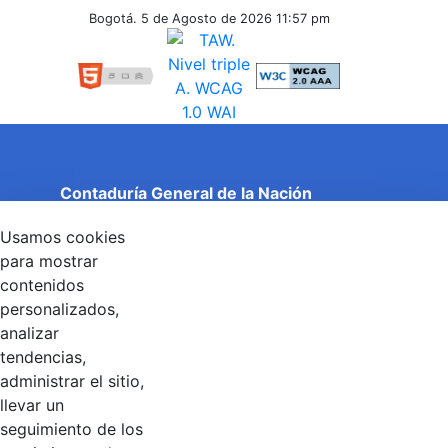
Inferiores
Bogotá. 5 de Agosto de 2026
11:57 pm
Contaduría General de la Nación
Cuentas Claras, Estado Transparente.
Usamos cookies
Entidad adscrita al Ministerio de Hacienda y Crédito
Público
para mostrar
Dirección: Calle 26 No 69 - 76, Edificio Elemento
contenidos
Torre 1 (Aire) - Piso 15, Bogotá D.C., Colombia
personalizados,
Código Postal: 111071
Horario de Atención: Lunes a Viernes 8:00 am - 4:00 pm.
analizar
tendencias,
administrar el sitio,
llevar un
Linkedin
X
YouTube
Facebook
seguimiento de los