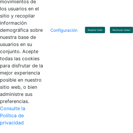
movimientos de
los usuarios en el
Contacto
sitio y recopilar
Línea de servicio al ciudadano: +57(601) 492 64 00
información
Correo Institucional:
contactenos@contaduria.gov.co
Correo de notificaciones judiciales:
demográfica sobre
Configuración
Aceptar todo
Rechazar todas
notificacionjudicial@contaduria.gov.co
nuestra base de
Correo de Asuntos disciplinarios:
usuarios en su
asuntosdisciplinarios@contaduria.gov.co
Línea Anticorrupción: +57(601) 492 64 00 Ext. 4
conjunto. Acepte
Política de privacidad y protección de datos personales
todas las cookies
Política de derechos de autor
para disfrutar de la
Términos y condiciones de uso
© Copyright 2026 - Todos los derechos reservados
mejor experiencia
Gobierno de Colombia
posible en nuestro
sitio web, o bien
administre sus
preferencias.
Consulte la
Política de
privacidad