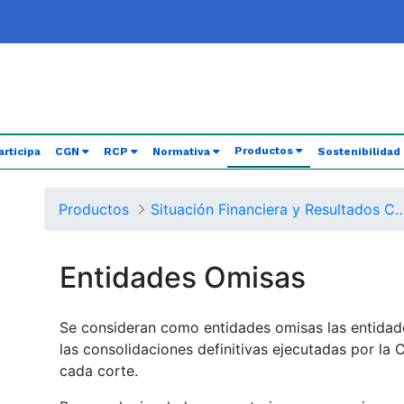
(current)
Productos
articipa
CGN
RCP
Normativa
Sostenibilidad
Productos
Situación Financiera y Resultados Consolidados del Nivel Nacional - Balance General de
Entidades Omisas
Se consideran como entidades omisas las entidade
las consolidaciones definitivas ejecutadas por la
cada corte.