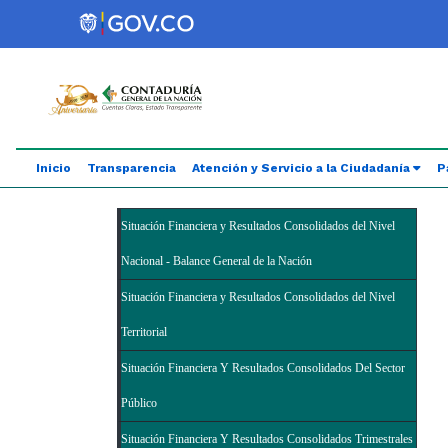
Saltar al contenido principal
Abrir menú de accesibilidad
Inicio
Transparencia
Atención y Servicio a la Ciudadanía
P
Situación Financiera y Resultados Consolidados del Nivel
Nacional - Balance General de la Nación
Situación Financiera y Resultados Consolidados del Nivel
Territorial
Situación Financiera Y Resultados Consolidados Del Sector
Público
Situación Financiera Y Resultados Consolidados Trimestrales