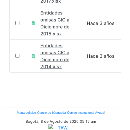
2017.xlsx
Entidades
omisas CIC a
Hace 3 años
Diciembre de
2015.xlsx
Entidades
omisas CIC a
Hace 3 años
Diciembre de
2014.xlsx
Enlaces
Mapa del sitio
Centro de búsqueda
Correo institucional
Ayuda
Inferiores
Bogotá. 8 de Agosto de 2026
05:15 am