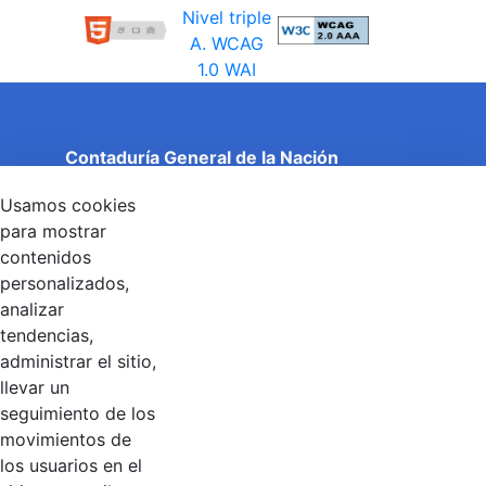
Contaduría General de la Nación
Cuentas Claras, Estado Transparente.
Usamos cookies
Entidad adscrita al Ministerio de Hacienda y Crédito
Público
para mostrar
Dirección: Calle 26 No 69 - 76, Edificio Elemento
contenidos
Torre 1 (Aire) - Piso 15, Bogotá D.C., Colombia
personalizados,
Código Postal: 111071
Horario de Atención: Lunes a Viernes 8:00 am - 4:00 pm.
analizar
tendencias,
administrar el sitio,
llevar un
Linkedin
X
YouTube
Facebook
seguimiento de los
movimientos de
los usuarios en el
Contacto