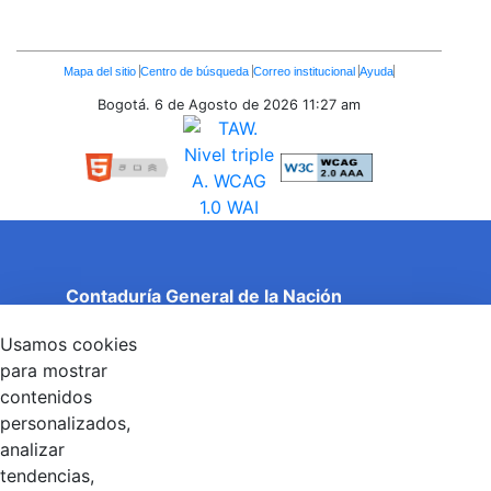
Enlaces
Mapa del sitio
Centro de búsqueda
Correo institucional
Ayuda
Inferiores
Bogotá. 6 de Agosto de 2026
11:27 am
Contaduría General de la Nación
Cuentas Claras, Estado Transparente.
Usamos cookies
Entidad adscrita al Ministerio de Hacienda y Crédito
Público
para mostrar
Dirección: Calle 26 No 69 - 76, Edificio Elemento
contenidos
Torre 1 (Aire) - Piso 15, Bogotá D.C., Colombia
personalizados,
Código Postal: 111071
Horario de Atención: Lunes a Viernes 8:00 am - 4:00 pm.
analizar
tendencias,