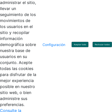
administrar el sitio,
llevar un
Linkedin
X
YouTube
Facebook
seguimiento de los
movimientos de
los usuarios en el
Contacto
sitio y recopilar
Línea de servicio al ciudadano: +57(601) 492 64 00
información
Correo Institucional:
contactenos@contaduria.gov.co
Correo de notificaciones judiciales:
demográfica sobre
Configuración
Aceptar todo
Rechazar todas
notificacionjudicial@contaduria.gov.co
nuestra base de
Correo de Asuntos disciplinarios:
usuarios en su
asuntosdisciplinarios@contaduria.gov.co
Línea Anticorrupción: +57(601) 492 64 00 Ext. 4
conjunto. Acepte
Política de privacidad y protección de datos personales
todas las cookies
Política de derechos de autor
para disfrutar de la
Términos y condiciones de uso
© Copyright 2026 - Todos los derechos reservados
mejor experiencia
Gobierno de Colombia
posible en nuestro
sitio web, o bien
administre sus
preferencias.
Consulte la