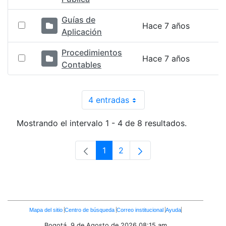
Guías de
Hace 7 años
Aplicación
Procedimientos
Hace 7 años
Contables
4 entradas
Por página
Mostrando el intervalo 1 - 4 de 8 resultados.
1
2
Página
Página
Enlaces
Mapa del sitio
Centro de búsqueda
Correo institucional
Ayuda
Inferiores
Bogotá. 9 de Agosto de 2026
08:15 am