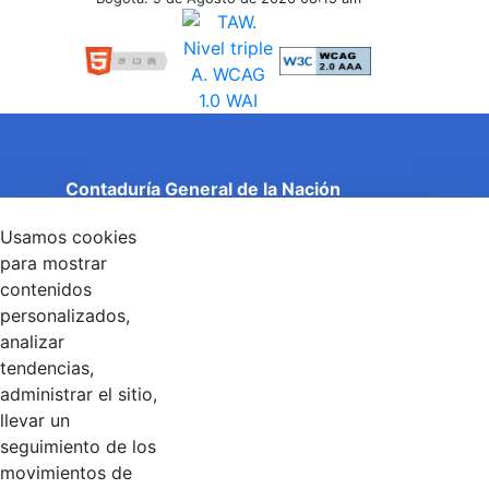
Contaduría General de la Nación
Cuentas Claras, Estado Transparente.
Usamos cookies
Entidad adscrita al Ministerio de Hacienda y Crédito
Público
para mostrar
Dirección: Calle 26 No 69 - 76, Edificio Elemento
contenidos
Torre 1 (Aire) - Piso 15, Bogotá D.C., Colombia
personalizados,
Código Postal: 111071
Horario de Atención: Lunes a Viernes 8:00 am - 4:00 pm.
analizar
tendencias,
administrar el sitio,
llevar un
Linkedin
X
YouTube
Facebook
seguimiento de los
movimientos de