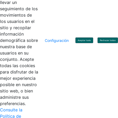
llevar un
Linkedin
X
YouTube
Facebook
seguimiento de los
movimientos de
los usuarios en el
Contacto
sitio y recopilar
Línea de servicio al ciudadano: +57(601) 492 64 00
información
Correo Institucional:
contactenos@contaduria.gov.co
Correo de notificaciones judiciales:
demográfica sobre
Configuración
Aceptar todo
Rechazar todas
notificacionjudicial@contaduria.gov.co
nuestra base de
Correo de Asuntos disciplinarios:
usuarios en su
asuntosdisciplinarios@contaduria.gov.co
Línea Anticorrupción: +57(601) 492 64 00 Ext. 4
conjunto. Acepte
Política de privacidad y protección de datos personales
todas las cookies
Política de derechos de autor
para disfrutar de la
Términos y condiciones de uso
© Copyright 2026 - Todos los derechos reservados
mejor experiencia
Gobierno de Colombia
posible en nuestro
sitio web, o bien
administre sus
preferencias.
Consulte la
Política de