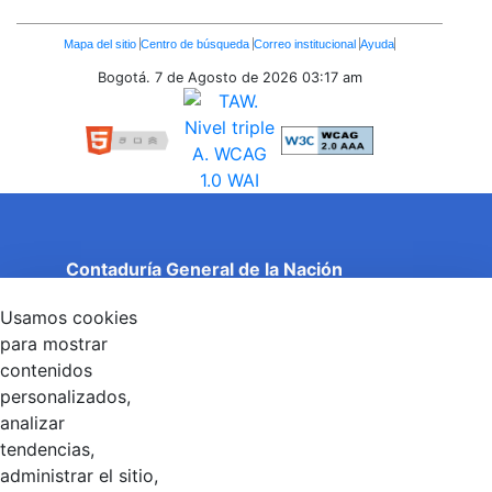
Enlaces
Mapa del sitio
Centro de búsqueda
Correo institucional
Ayuda
Inferiores
Bogotá. 7 de Agosto de 2026
03:17 am
Contaduría General de la Nación
Cuentas Claras, Estado Transparente.
Usamos cookies
Entidad adscrita al Ministerio de Hacienda y Crédito
Público
para mostrar
Dirección: Calle 26 No 69 - 76, Edificio Elemento
contenidos
Torre 1 (Aire) - Piso 15, Bogotá D.C., Colombia
personalizados,
Código Postal: 111071
Horario de Atención: Lunes a Viernes 8:00 am - 4:00 pm.
analizar
tendencias,
administrar el sitio,