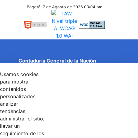
Inferiores
Bogotá. 7 de Agosto de 2026
03:04 pm
Contaduría General de la Nación
Cuentas Claras, Estado Transparente.
Usamos cookies
Entidad adscrita al Ministerio de Hacienda y Crédito
Público
para mostrar
Dirección: Calle 26 No 69 - 76, Edificio Elemento
contenidos
Torre 1 (Aire) - Piso 15, Bogotá D.C., Colombia
personalizados,
Código Postal: 111071
Horario de Atención: Lunes a Viernes 8:00 am - 4:00 pm.
analizar
tendencias,
administrar el sitio,
llevar un
Linkedin
X
YouTube
Facebook
seguimiento de los