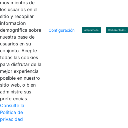
movimientos de
los usuarios en el
Contacto
sitio y recopilar
Línea de servicio al ciudadano: +57(601) 492 64 00
información
Correo Institucional:
contactenos@contaduria.gov.co
Correo de notificaciones judiciales:
demográfica sobre
Configuración
Aceptar todo
Rechazar todas
notificacionjudicial@contaduria.gov.co
nuestra base de
Correo de Asuntos disciplinarios:
usuarios en su
asuntosdisciplinarios@contaduria.gov.co
Línea Anticorrupción: +57(601) 492 64 00 Ext. 4
conjunto. Acepte
Política de privacidad y protección de datos personales
todas las cookies
Política de derechos de autor
para disfrutar de la
Términos y condiciones de uso
© Copyright 2026 - Todos los derechos reservados
mejor experiencia
Gobierno de Colombia
posible en nuestro
sitio web, o bien
administre sus
preferencias.
Consulte la
Política de
privacidad