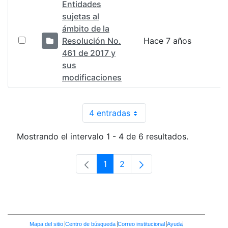
Entidades
sujetas al
ámbito de la
Resolución No.
Hace 7 años
461 de 2017 y
sus
modificaciones
4 entradas
Por página
Mostrando el intervalo 1 - 4 de 6 resultados.
1
2
Página
Página
Enlaces
Mapa del sitio
Centro de búsqueda
Correo institucional
Ayuda