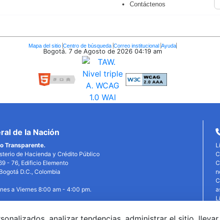
Contáctenos
Mapa del sitio
Centro de búsqueda
Correo institucional
Ayuda
Bogotá. 7 de Agosto de 2026
04:19 am
al de la Nación
o Transparente.
L
isterio de Hacienda y Crédito Público
C
69 - 76, Edificio Elemento
C
, Bogotá D.C., Colombia
n
C
unes a Viernes 8:00 am - 4:00 pm.
a
L
P
P
alizados, analizar tendencias, administrar el sitio, llevar
edin
X
YouTube
Facebook