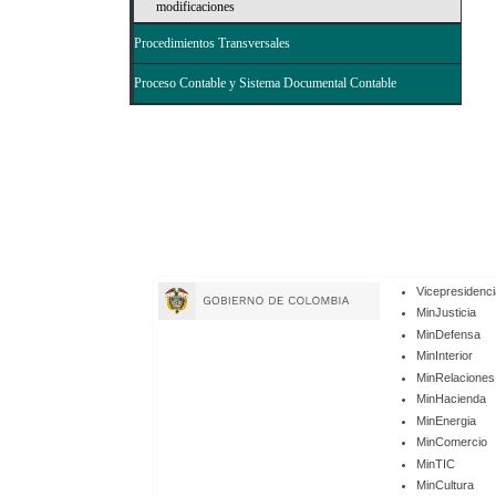
modificaciones
Procedimientos Transversales
Proceso Contable y Sistema Documental Contable
Enlaces
Vicepresidenci
de
MinJusticia
MinDefensa
Gobierno
MinInterior
MinRelaciones
MinHacienda
MinEnergia
MinComercio
MinTIC
MinCultura