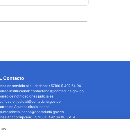
Contacto
ínea de servicio al ciudadano: +57(601) 492 64 00
orreo Institucional:
contactenos@contaduria.gov.co
orreo de notificaciones judiciales:
otificacionjudicial@contaduria.gov.co
orreo de Asuntos disciplinarios:
suntosdisciplinarios@contaduria.gov.co
ínea Anticorrupción: +57(601) 492 64 00 Ext. 4
olítica de privacidad y protección de datos personales
olítica de derechos de autor
 un