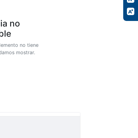
ia no
ble
lemento no tiene
odamos mostrar.