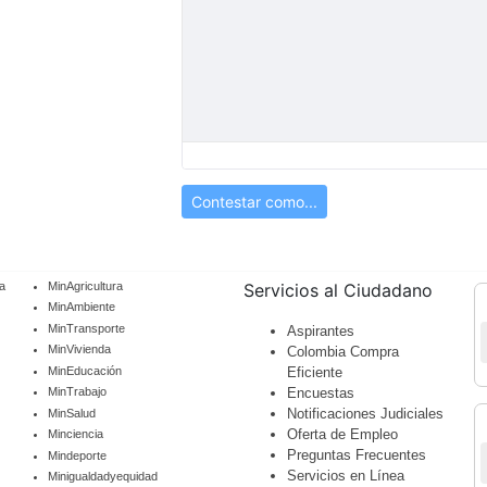
Contestar como...
a
MinAgricultura
Servicios al Ciudadano
MinAmbiente
MinTransporte
Aspirantes
MinVivienda
Colombia Compra
MinEducación
Eficiente
Encuestas
MinTrabajo
Notificaciones Judiciales
MinSalud
Oferta de Empleo
Minciencia
Preguntas Frecuentes
Mindeporte
Servicios en Línea
Minigualdadyequidad