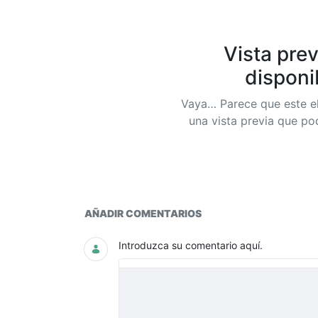
Vista prev
disponi
Vaya… Parece que este e
una vista previa que p
Documentos y multimedia
AÑADIR COMENTARIOS
Introduzca su comentario aquí.