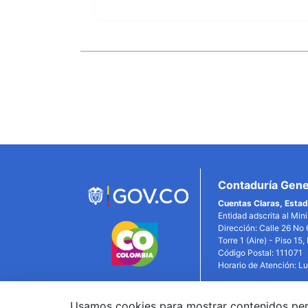
Enlaces
Inferiores
Contaduría Gener
Cuentas Claras, Estad
Entidad adscrita al Min
Dirección: Calle 26 No 
Torre 1 (Aire) - Piso 15
Código Postal: 111071
Horario de Atención: L
Usamos cookies para mostrar contenidos person
Link