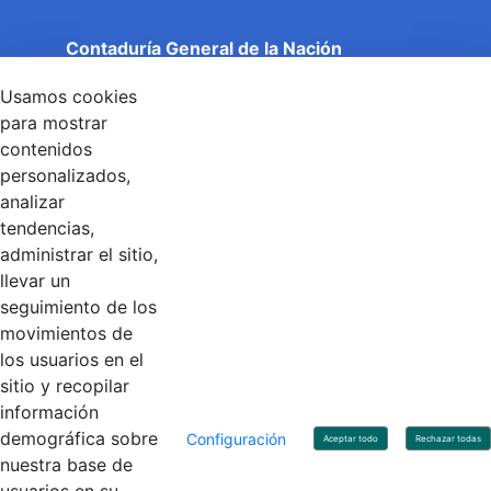
Contaduría General de la Nación
Cuentas Claras, Estado Transparente.
Usamos cookies
Entidad adscrita al Ministerio de Hacienda y Crédito
Público
para mostrar
Dirección: Calle 26 No 69 - 76, Edificio Elemento
contenidos
Torre 1 (Aire) - Piso 15, Bogotá D.C., Colombia
personalizados,
Código Postal: 111071
Horario de Atención: Lunes a Viernes 8:00 am - 4:00 pm.
analizar
tendencias,
administrar el sitio,
llevar un
Linkedin
X
YouTube
Facebook
seguimiento de los
movimientos de
los usuarios en el
Contacto
sitio y recopilar
Línea de servicio al ciudadano: +57(601) 492 64 00
información
Correo Institucional:
contactenos@contaduria.gov.co
Correo de notificaciones judiciales:
demográfica sobre
Configuración
Aceptar todo
Rechazar todas
notificacionjudicial@contaduria.gov.co
nuestra base de
Correo de Asuntos disciplinarios: