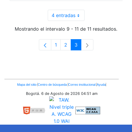
4 entradas
Por página
Mostrando el intervalo 9 - 11 de 11 resultados.
1
2
3
Página
Página
Página
Enlaces
Mapa del sitio
Centro de búsqueda
Correo institucional
Ayuda
Inferiores
Bogotá. 6 de Agosto de 2026
04:51 am