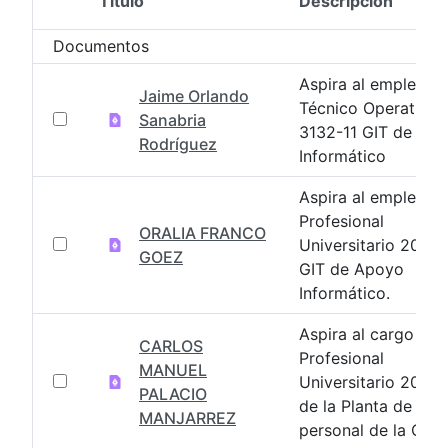
Título
Descripción
Selección del elemento
Documentos
Aspira al empleo d
Jaime Orlando
Técnico Operativo
Sanabria
3132-11 GIT de Ap
Rodríguez
Informático
Aspira al empleo d
Profesional
ORALIA FRANCO
Universitario 2044
GOEZ
GIT de Apoyo
Informático.
Aspira al cargo
CARLOS
Profesional
MANUEL
Universitario 2044
PALACIO
de la Planta de
MANJARREZ
personal de la CGN