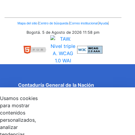
Enlaces
Mapa del sitio
Centro de búsqueda
Correo institucional
Ayuda
Inferiores
Bogotá. 5 de Agosto de 2026
11:58 pm
Contaduría General de la Nación
Cuentas Claras, Estado Transparente.
Usamos cookies
Entidad adscrita al Ministerio de Hacienda y Crédito
Público
para mostrar
Dirección: Calle 26 No 69 - 76, Edificio Elemento
contenidos
Torre 1 (Aire) - Piso 15, Bogotá D.C., Colombia
personalizados,
Código Postal: 111071
Horario de Atención: Lunes a Viernes 8:00 am - 4:00 pm.
analizar
tendencias,