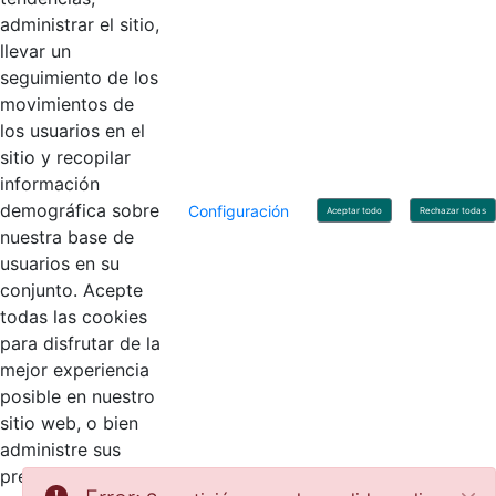
administrar el sitio,
llevar un
Linkedin
X
YouTube
Facebook
seguimiento de los
movimientos de
los usuarios en el
Contacto
sitio y recopilar
Línea de servicio al ciudadano: +57(601) 492 64 00
información
Correo Institucional:
contactenos@contaduria.gov.co
Correo de notificaciones judiciales:
demográfica sobre
Configuración
Aceptar todo
Rechazar todas
notificacionjudicial@contaduria.gov.co
nuestra base de
Correo de Asuntos disciplinarios:
usuarios en su
asuntosdisciplinarios@contaduria.gov.co
Línea Anticorrupción: +57(601) 492 64 00 Ext. 4
conjunto. Acepte
Política de privacidad y protección de datos personales
todas las cookies
Política de derechos de autor
para disfrutar de la
Términos y condiciones de uso
© Copyright 2026 - Todos los derechos reservados
mejor experiencia
Gobierno de Colombia
posible en nuestro
sitio web, o bien
administre sus
preferencias.