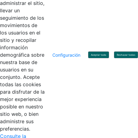
administrar el sitio,
llevar un
Linkedin
X
YouTube
Facebook
seguimiento de los
movimientos de
los usuarios en el
Contacto
sitio y recopilar
Línea de servicio al ciudadano: +57(601) 492 64 00
información
Correo Institucional:
contactenos@contaduria.gov.co
Correo de notificaciones judiciales:
demográfica sobre
Configuración
Aceptar todo
Rechazar todas
notificacionjudicial@contaduria.gov.co
nuestra base de
Correo de Asuntos disciplinarios:
usuarios en su
asuntosdisciplinarios@contaduria.gov.co
Línea Anticorrupción: +57(601) 492 64 00 Ext. 4
conjunto. Acepte
Política de privacidad y protección de datos personales
todas las cookies
Política de derechos de autor
para disfrutar de la
Términos y condiciones de uso
© Copyright 2026 - Todos los derechos reservados
mejor experiencia
Gobierno de Colombia
posible en nuestro
sitio web, o bien
administre sus
preferencias.
Consulte la