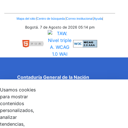
Enlaces
Mapa del sitio
Centro de búsqueda
Correo institucional
Ayuda
Inferiores
Bogotá. 7 de Agosto de 2026
05:14 pm
Contaduría General de la Nación
Cuentas Claras, Estado Transparente.
Usamos cookies
Entidad adscrita al Ministerio de Hacienda y Crédito
Público
para mostrar
Dirección: Calle 26 No 69 - 76, Edificio Elemento
contenidos
Torre 1 (Aire) - Piso 15, Bogotá D.C., Colombia
personalizados,
Código Postal: 111071
Horario de Atención: Lunes a Viernes 8:00 am - 4:00 pm.
analizar
tendencias,