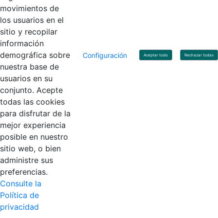
movimientos de
los usuarios en el
Contacto
sitio y recopilar
Línea de servicio al ciudadano: +57(601) 492 64 00
información
Correo Institucional:
contactenos@contaduria.gov.co
Correo de notificaciones judiciales:
demográfica sobre
Configuración
Aceptar todo
Rechazar todas
notificacionjudicial@contaduria.gov.co
nuestra base de
Correo de Asuntos disciplinarios:
usuarios en su
asuntosdisciplinarios@contaduria.gov.co
Línea Anticorrupción: +57(601) 492 64 00 Ext. 4
conjunto. Acepte
Política de privacidad y protección de datos personales
todas las cookies
Política de derechos de autor
para disfrutar de la
Términos y condiciones de uso
© Copyright 2026 - Todos los derechos reservados
mejor experiencia
Gobierno de Colombia
posible en nuestro
sitio web, o bien
administre sus
preferencias.
Consulte la
Política de
privacidad