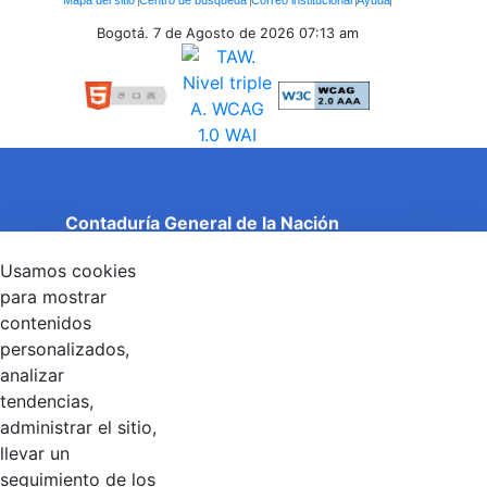
Mapa del sitio
Centro de búsqueda
Correo institucional
Ayuda
Inferiores
Bogotá. 7 de Agosto de 2026
07:13 am
Contaduría General de la Nación
Cuentas Claras, Estado Transparente.
Usamos cookies
Entidad adscrita al Ministerio de Hacienda y Crédito
Público
para mostrar
Dirección: Calle 26 No 69 - 76, Edificio Elemento
contenidos
Torre 1 (Aire) - Piso 15, Bogotá D.C., Colombia
personalizados,
Código Postal: 111071
Horario de Atención: Lunes a Viernes 8:00 am - 4:00 pm.
analizar
tendencias,
administrar el sitio,
llevar un
Linkedin
X
YouTube
Facebook
seguimiento de los