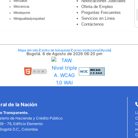
Notificaciones Judiciales
MinSalud
Oferta de Empleo
Minciencia
Preguntas Frecuentes
Mindeporte
Servicios en Línea
Minigualdadyequidad
Contáctenos
Mapa del sitio
Centro de búsqueda
Correo institucional
Ayuda
Bogotá. 6 de Agosto de 2026
06:20 pm
al de la Nación
o Transparente.
L
isterio de Hacienda y Crédito Público
C
69 - 76, Edificio Elemento
C
, Bogotá D.C., Colombia
n
C