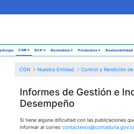
(current)
CGN
articipa
RCP
Normativa
Productos
Sostenibilidad
CGN
Nuestra Entidad
Control y Rendición de
Informes de Gestión e In
Desempeño
Si tiene alguna dificultad con las publicaciones q
informar al correo
contactenos@contaduria.gov.c