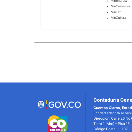
MinEnergia
MinComercio
MinTIC
MinCultura
Enlaces
Inferiores
Contaduría Gener
Cuentas Claras, Estad
Entidad adscrita al Min
Dirección: Calle 26 No 
Torre 1 (Aire) - Piso 15
Código Postal: 111071