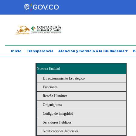
Saltar al contenido principal
Abrir menú de accesibilidad
Inicio
Transparencia
Atención y Servicio a la Ciudadanía
P
Nuestra Entidad
Direccionamiento Estratégico
Funciones
Reseña Histórica
Organigrama
Código de Integridad
Servidores Públicos
Notificaciones Judiciales