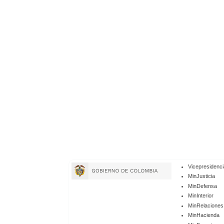
Enlaces
Vicepresidenci
de
MinJusticia
MinDefensa
Gobierno
MinInterior
MinRelaciones
MinHacienda