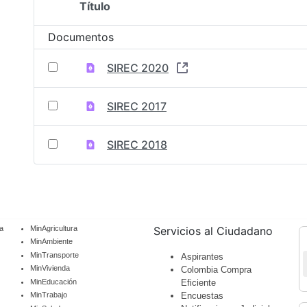
Título
Selección del elemento
Documentos
SIREC 2020
SIREC 2017
SIREC 2018
a
MinAgricultura
Servicios al Ciudadano
MinAmbiente
MinTransporte
Aspirantes
MinVivienda
Colombia Compra
MinEducación
Eficiente
Encuestas
MinTrabajo