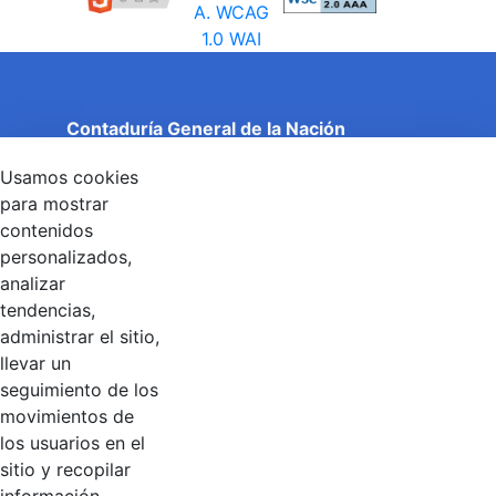
Contaduría General de la Nación
Cuentas Claras, Estado Transparente.
Usamos cookies
Entidad adscrita al Ministerio de Hacienda y Crédito
Público
para mostrar
Dirección: Calle 26 No 69 - 76, Edificio Elemento
contenidos
Torre 1 (Aire) - Piso 15, Bogotá D.C., Colombia
personalizados,
Código Postal: 111071
Horario de Atención: Lunes a Viernes 8:00 am - 4:00 pm.
analizar
tendencias,
administrar el sitio,
llevar un
Linkedin
X
YouTube
Facebook
seguimiento de los
movimientos de
los usuarios en el
Contacto
sitio y recopilar
Línea de servicio al ciudadano: +57(601) 492 64 00