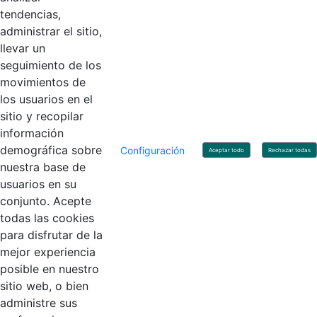
tendencias,
administrar el sitio,
llevar un
Linkedin
X
YouTube
Facebook
seguimiento de los
movimientos de
los usuarios en el
Contacto
sitio y recopilar
Línea de servicio al ciudadano: +57(601) 492 64 00
información
Correo Institucional:
contactenos@contaduria.gov.co
Correo de notificaciones judiciales:
demográfica sobre
Configuración
Aceptar todo
Rechazar todas
notificacionjudicial@contaduria.gov.co
nuestra base de
Correo de Asuntos disciplinarios:
usuarios en su
asuntosdisciplinarios@contaduria.gov.co
Línea Anticorrupción: +57(601) 492 64 00 Ext. 4
conjunto. Acepte
Política de privacidad y protección de datos personales
todas las cookies
Política de derechos de autor
para disfrutar de la
Términos y condiciones de uso
© Copyright 2026 - Todos los derechos reservados
mejor experiencia
Gobierno de Colombia
posible en nuestro
sitio web, o bien
administre sus