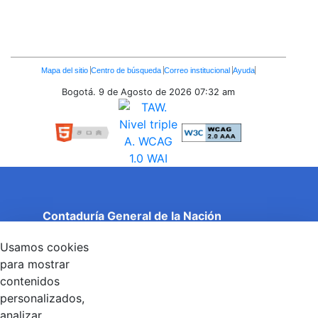
Enlaces
Mapa del sitio
Centro de búsqueda
Correo institucional
Ayuda
Inferiores
Bogotá. 9 de Agosto de 2026
07:32 am
Contaduría General de la Nación
Cuentas Claras, Estado Transparente.
Usamos cookies
Entidad adscrita al Ministerio de Hacienda y Crédito
Público
para mostrar
Dirección: Calle 26 No 69 - 76, Edificio Elemento
contenidos
Torre 1 (Aire) - Piso 15, Bogotá D.C., Colombia
personalizados,
Código Postal: 111071
Horario de Atención: Lunes a Viernes 8:00 am - 4:00 pm.
analizar