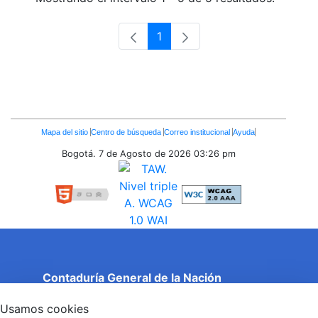
1
Página
Enlaces
Mapa del sitio
Centro de búsqueda
Correo institucional
Ayuda
Inferiores
Bogotá. 7 de Agosto de 2026
03:26 pm
Contaduría General de la Nación
Cuentas Claras, Estado Transparente.
Usamos cookies
Entidad adscrita al Ministerio de Hacienda y Crédito