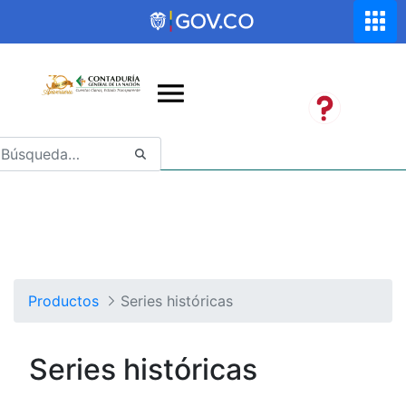
Saltar al contenido principal
Abrir menú de accesibilidad
Productos
Series históricas
Series históricas