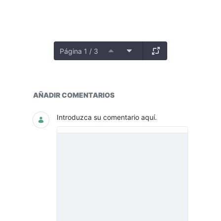
Página 1 / 3
Notas Metodológicas
AÑADIR COMENTARIOS
Introduzca su comentario aquí.