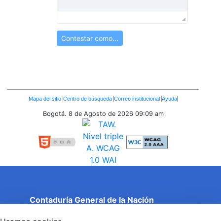
Contestar como...
Enlaces
Mapa del sitio
Centro de búsqueda
Correo institucional
Ayuda
Inferiores
Bogotá. 8 de Agosto de 2026
09:09 am
Contaduría General de la Nación
Cuentas Claras, Estado Transparente.