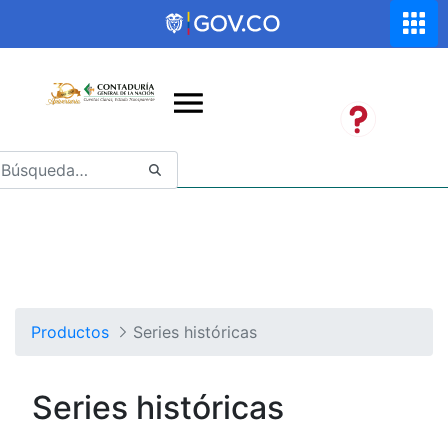
Saltar al contenido principal
Abrir menú de accesibilidad
Productos
Series históricas
Series históricas