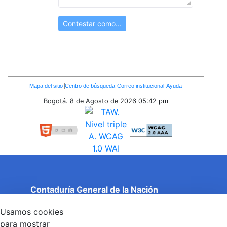
Contestar como...
Enlaces
Mapa del sitio
Centro de búsqueda
Correo institucional
Ayuda
Inferiores
Bogotá. 8 de Agosto de 2026
05:42 pm
Contaduría General de la Nación
Cuentas Claras, Estado Transparente.
Usamos cookies
Entidad adscrita al Ministerio de Hacienda y Crédito
Público
para mostrar