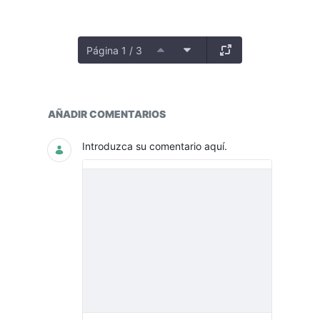
Página 1 / 3
Notas Metodológicas
AÑADIR COMENTARIOS
Introduzca su comentario aquí.