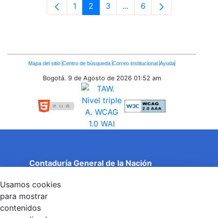
1
2
3
...
6
Página
Página
Página
Páginas intermedias Use 
Página
Enlaces
Mapa del sitio
Centro de búsqueda
Correo institucional
Ayuda
Inferiores
Bogotá. 9 de Agosto de 2026
01:52 am
Contaduría General de la Nación
Cuentas Claras, Estado Transparente.
Usamos cookies
Entidad adscrita al Ministerio de Hacienda y Crédito
Público
para mostrar
Dirección: Calle 26 No 69 - 76, Edificio Elemento
contenidos
Torre 1 (Aire) - Piso 15, Bogotá D.C., Colombia