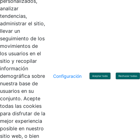
personalizados,
Código Postal: 111071
Horario de Atención: Lunes a Viernes 8:00 am - 4:00 pm.
analizar
tendencias,
administrar el sitio,
llevar un
Linkedin
X
YouTube
Facebook
seguimiento de los
movimientos de
los usuarios en el
Contacto
sitio y recopilar
Línea de servicio al ciudadano: +57(601) 492 64 00
información
Correo Institucional:
contactenos@contaduria.gov.co
Correo de notificaciones judiciales:
demográfica sobre
Configuración
Aceptar todo
Rechazar todas
notificacionjudicial@contaduria.gov.co
nuestra base de
Correo de Asuntos disciplinarios:
usuarios en su
asuntosdisciplinarios@contaduria.gov.co
Línea Anticorrupción: +57(601) 492 64 00 Ext. 4
conjunto. Acepte
Política de privacidad y protección de datos personales
todas las cookies
Política de derechos de autor
para disfrutar de la
Términos y condiciones de uso
© Copyright 2026 - Todos los derechos reservados
mejor experiencia
Gobierno de Colombia
posible en nuestro
sitio web, o bien