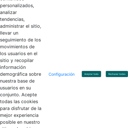
Torre 1 (Aire) - Piso 15, Bogotá D.C., Colombia
personalizados,
Código Postal: 111071
Horario de Atención: Lunes a Viernes 8:00 am - 4:00 pm.
analizar
tendencias,
administrar el sitio,
llevar un
Linkedin
X
YouTube
Facebook
seguimiento de los
movimientos de
los usuarios en el
Contacto
sitio y recopilar
Línea de servicio al ciudadano: +57(601) 492 64 00
información
Correo Institucional:
contactenos@contaduria.gov.co
Correo de notificaciones judiciales:
demográfica sobre
Configuración
Aceptar todo
Rechazar todas
notificacionjudicial@contaduria.gov.co
nuestra base de
Correo de Asuntos disciplinarios:
usuarios en su
asuntosdisciplinarios@contaduria.gov.co
Línea Anticorrupción: +57(601) 492 64 00 Ext. 4
conjunto. Acepte
Política de privacidad y protección de datos personales
todas las cookies
Política de derechos de autor
para disfrutar de la
Términos y condiciones de uso
© Copyright 2026 - Todos los derechos reservados
mejor experiencia
Gobierno de Colombia
posible en nuestro