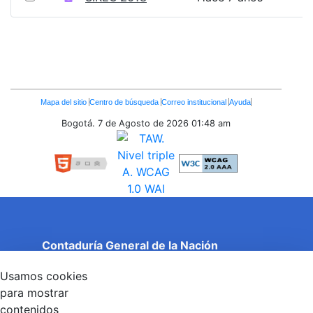
Enlaces
Mapa del sitio
Centro de búsqueda
Correo institucional
Ayuda
Inferiores
Bogotá. 7 de Agosto de 2026
01:48 am
Contaduría General de la Nación
Cuentas Claras, Estado Transparente.
Usamos cookies
Entidad adscrita al Ministerio de Hacienda y Crédito
Público
para mostrar
Dirección: Calle 26 No 69 - 76, Edificio Elemento
contenidos