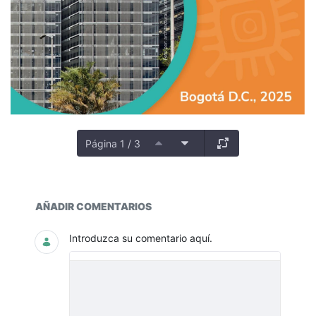
Página 1 / 3
Documentos y multimedia
AÑADIR COMENTARIOS
Introduzca su comentario aquí.