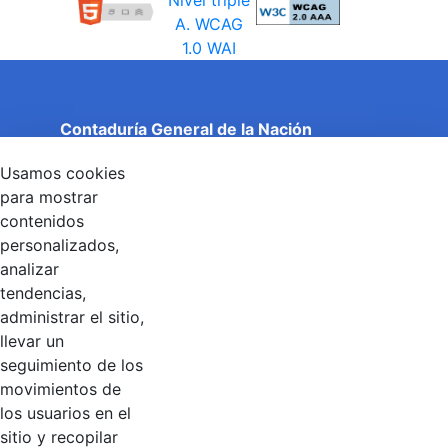
Contaduría General de la Nación
Cuentas Claras, Estado Transparente.
Usamos cookies
Entidad adscrita al Ministerio de Hacienda y Crédito
Público
para mostrar
Dirección: Calle 26 No 69 - 76, Edificio Elemento
contenidos
Torre 1 (Aire) - Piso 15, Bogotá D.C., Colombia
personalizados,
Código Postal: 111071
Horario de Atención: Lunes a Viernes 8:00 am - 4:00 pm.
analizar
tendencias,
administrar el sitio,
llevar un
Linkedin
X
YouTube
Facebook
seguimiento de los
movimientos de
los usuarios en el
Contacto
sitio y recopilar
Línea de servicio al ciudadano: +57(601) 492 64 00