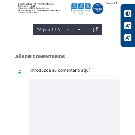
Página 1 / 3
Participación ciudadana
AÑADIR COMENTARIOS
Introduzca su comentario aquí.