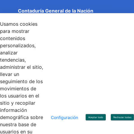
Contaduría General de la Nación
Cuentas Claras, Estado Transparente.
Usamos cookies
Entidad adscrita al Ministerio de Hacienda y Crédito
Público
para mostrar
Dirección: Calle 26 No 69 - 76, Edificio Elemento
contenidos
Torre 1 (Aire) - Piso 15, Bogotá D.C., Colombia
personalizados,
Código Postal: 111071
Horario de Atención: Lunes a Viernes 8:00 am - 4:00 pm.
analizar
tendencias,
administrar el sitio,
llevar un
Linkedin
X
YouTube
Facebook
seguimiento de los
movimientos de
los usuarios en el
Contacto
sitio y recopilar
Línea de servicio al ciudadano: +57(601) 492 64 00
información
Correo Institucional:
contactenos@contaduria.gov.co
Correo de notificaciones judiciales:
demográfica sobre
Configuración
Aceptar todo
Rechazar todas
notificacionjudicial@contaduria.gov.co
nuestra base de
Correo de Asuntos disciplinarios:
usuarios en su
asuntosdisciplinarios@contaduria.gov.co